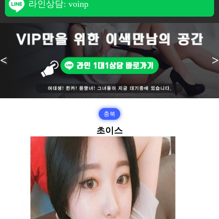
라인상담: voinp
<
>
충북
초이스
본문