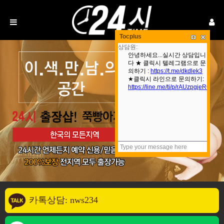
Tocplus
카톡상담: nws234