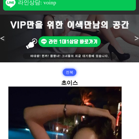
라인상담: voinp
<
>
전북
초이스
본문