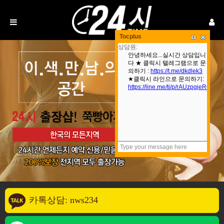
Tocplus
카톡상담: nws234