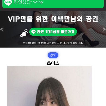
라인상담: voinp
<
>
경북
초이스
본문