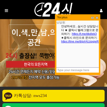
Tocplus
카톡상담: nws234