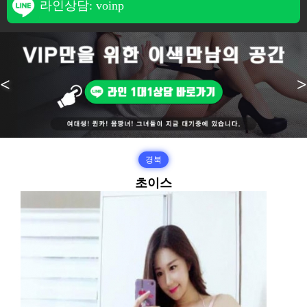
라인상담: voinp
<
>
경북
초이스
본문