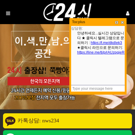
Tocplus
카톡상담: nws234