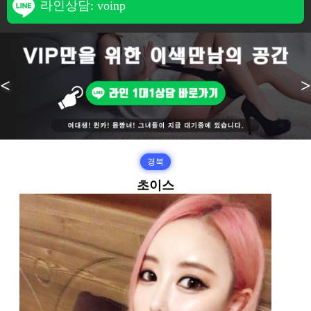
라인상담: voinp
<
>
경북
초이스
본문