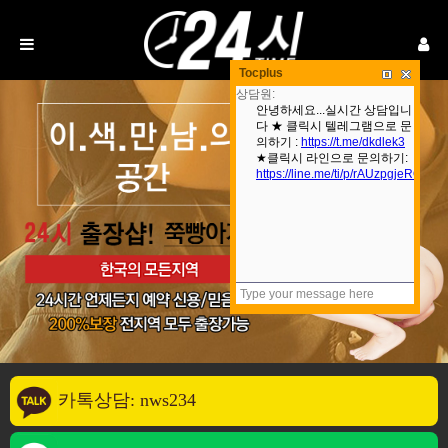
Tocplus
카톡상담: nws234