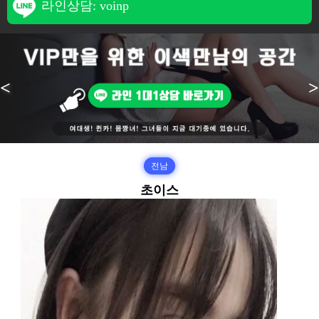
라인상담: voinp
<
>
전남
초이스
본문