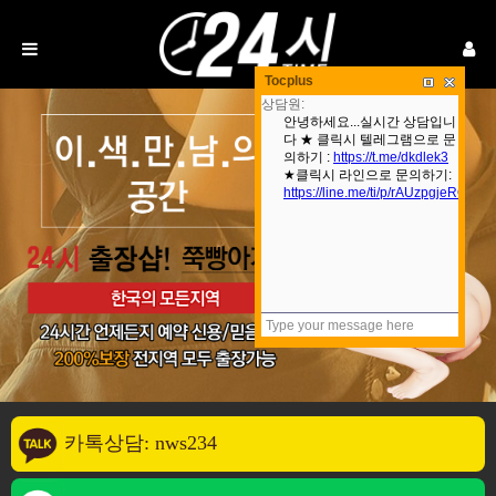
Tocplus
카톡상담: nws234