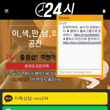
Tocplus
카톡상담: nws234