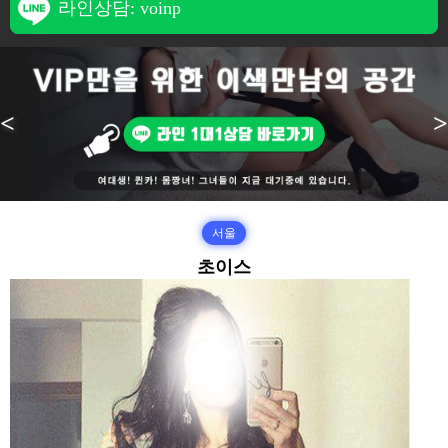
라인상담: voinp
<
>
서울
초이스
본문