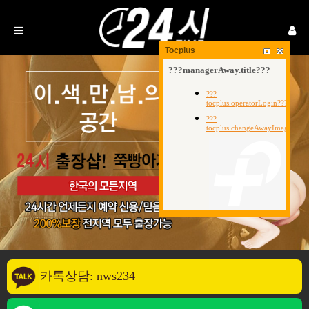
Tocplus
카톡상담: nws234