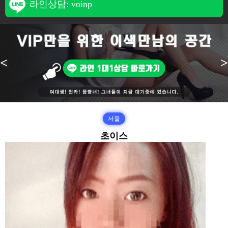
라인상담: voinp
<
>
서울
초이스
본문